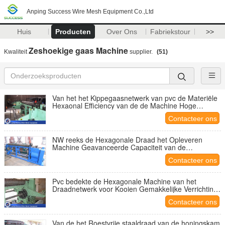
Anping Success Wire Mesh Equipment Co.,Ltd
Huis
Producten
Over Ons
Fabriekstour
>>
Zeshoekige gaas Machine
Kwaliteit
supplier.
(51)
Van het het Kippegaasnetwerk van pvc de Materiële
Hexaonal Efficiency van de de Machine Hoge
Productie
Contacteer ons
NW reeks de Hexagonale Draad het Opleveren
Machine Geavanceerde Capaciteit van de
Ontwerp2.2kw Motor
Contacteer ons
Pvc bedekte de Hexagonale Machine van het
Draadnetwerk voor Kooien Gemakkelijke Verrichting
4.6T met een laag
Contacteer ons
Van de het Roestvrije staaldraad van de honingskam