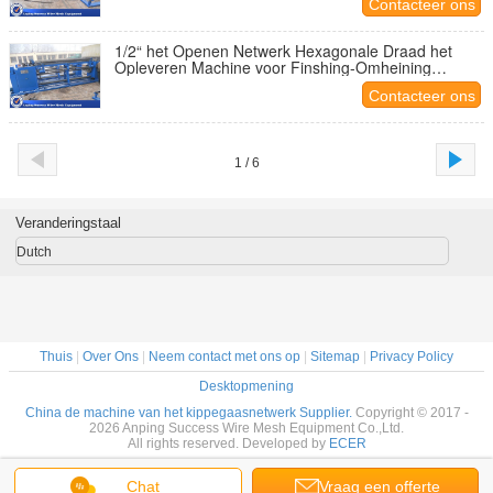
Contacteer ons
1/2“ het Openen Netwerk Hexagonale Draad het
Opleveren Machine voor Finshing-Omheining
2500mm
Contacteer ons
1 / 6
Veranderingstaal
Dutch
Thuis
|
Over Ons
|
Neem contact met ons op
|
Sitemap
|
Privacy Policy
Desktopmening
China de machine van het kippegaasnetwerk Supplier.
Copyright © 2017 -
2026 Anping Success Wire Mesh Equipment Co.,Ltd.
All rights reserved. Developed by
ECER
Chat
Vraag een offerte