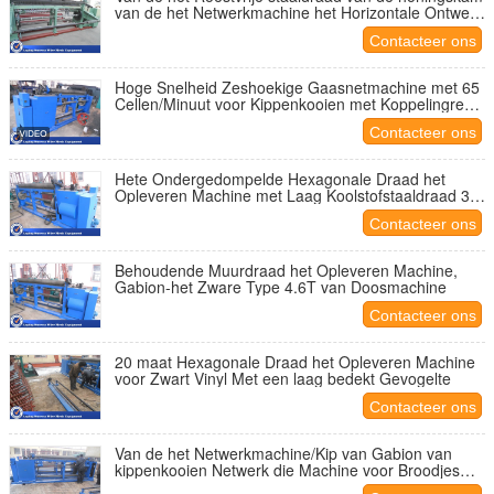
van de het Netwerkmachine het Horizontale Ontwerp
Met geringe geluidssterkte
Contacteer ons
Hoge Snelheid Zeshoekige Gaasnetmachine met 65
Cellen/Minuut voor Kippenkooien met Koppelingrem
en Centrale Smering
Contacteer ons
Hete Ondergedompelde Hexagonale Draad het
Opleveren Machine met Laag Koolstofstaaldraad 38
Netwerk/Min
Contacteer ons
Behoudende Muurdraad het Opleveren Machine,
Gabion-het Zware Type 4.6T van Doosmachine
Contacteer ons
20 maat Hexagonale Draad het Opleveren Machine
voor Zwart Vinyl Met een laag bedekt Gevogelte
Contacteer ons
Van de het Netwerkmachine/Kip van Gabion van
kippenkooien Netwerk die Machine voor Broodjes
maken