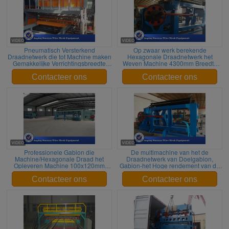
Pneumatisch Versterkend
Op zwaar werk berekende
Draadnetwerk die tot Machine maken
Hexagonale Draadnetwerk het
Gemakkelijke Verrichtingsbreedte
Weven Machine 4300mm Breedte
2500mm
Met geringe geluidssterkte
Contacteer ons
Contacteer ons
Professionele Gabion die
De multimachine van het de
Machine/Hexagonale Draad het
Draadnetwerk van Doelgabion,
Opleveren Machine 100x120mm
Gabion-het Hoge rendement van de
maken
Doosmachine
Contacteer ons
Contacteer ons