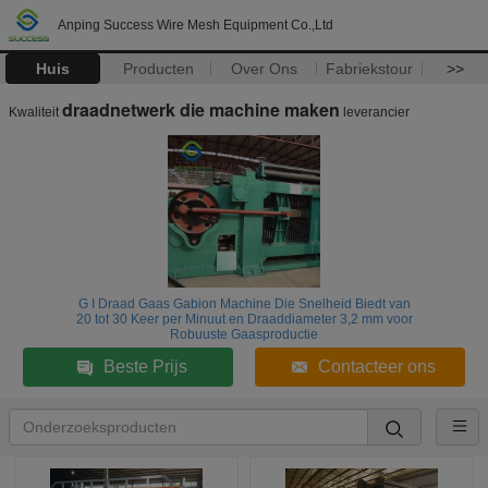
Anping Success Wire Mesh Equipment Co.,Ltd
Huis
Producten
Over Ons
Fabriekstour
>>
draadnetwerk die machine maken
Kwaliteit
leverancier
G I Draad Gaas Gabion Machine Die Snelheid Biedt van
20 tot 30 Keer per Minuut en Draaddiameter 3,2 mm voor
Robuuste Gaasproductie
Beste Prijs
Contacteer ons