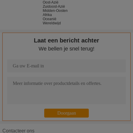
Oost-Azië
Zuidoost-Azië
Midden-Oosten
Afrika
Oceanië
Wereldwijd
Laat een bericht achter
We bellen je snel terug!
De veiligheid galvaniseerde de Tijdelijke Machine van het Omhei
Het groene Netwerk die van het Aluminiummetaal tot Machine m
Decoratieve Netwerkplc Controle Uitgebreide Metaalmachine vo
Hoge snelheid Uitgebreide Metaalmachine Geen Afvalproductie 
Contacteer ons