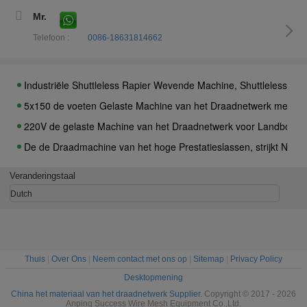
3KW aluminiummetaal die Machine, Uitgebreide de Machine Blau
Mr.
Automatische Type Shuttleless het Weven Breedte 1300mm van 
Telefoon :
0086-18631814662
Roestvrij staal 304 SS Gelaste Machine van het Draadnetwerk m
De lage Koolstof Gelaste Machine van het Omheiningslassen, de
Industriële Shuttleless Rapier Wevende Machine, Shuttleless R
5x150 de voeten Gelaste Machine van het Draadnetwerk met 
220V de gelaste Machine van het Draadnetwerk voor Landbouw 
De de Draadmachine van het hoge Prestatieslassen, strijkt Ne
De zware van de het Netwerk Wevende Machine van de Type S
Veranderingstaal
Wevende het Weefgetouwmachine van de Typependel, Machine 
Dutch
Lage Energieverbruik van de hoog rendement4kw Shuttleless 
220-280 M/H-van de de Draadmachine van het Snelheidsscheerm
Professionele Machine 1100MMX1000MMX1700MM van de Sche
Thuis
|
Over Ons
|
Neem contact met ons op
|
Sitemap
|
Privacy Policy
7 stroken Multi Functioneel Scheermesje Machineoem/ODM Ter be
Desktopmening
Draad die van het hoge snelheids de Enige Scheermes tot Mach
China het materiaal van het draadnetwerk Supplier.
Copyright © 2017 - 2026
Anping Success Wire Mesh Equipment Co.,Ltd.