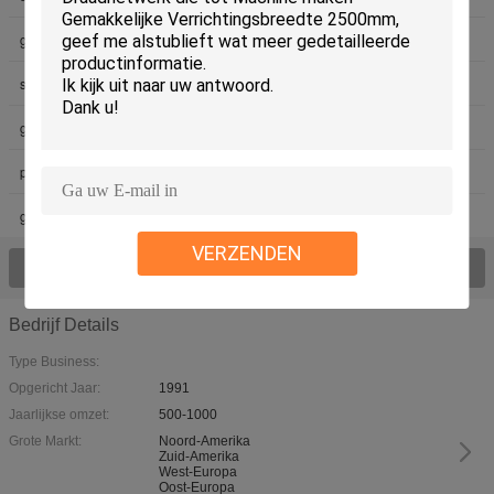
kettingsverbinding Machine maken
De geplooide machine van het
gelaste wire mesh machine
draadnetwerk
shuttleless wevende machine
draadtrekken machine
De Machine van de
geperforeerde metaalmachine
scheermesdraad
De Machine van de
prikkeldraadmachine
weideomheining
gabion gaas
VERZENDEN
Bekijk Alle Producten >
Bedrijf Details
Type Business:
Opgericht Jaar:
1991
Jaarlijkse omzet:
500-1000
Grote Markt:
Noord-Amerika
Zuid-Amerika
West-Europa
Oost-Europa